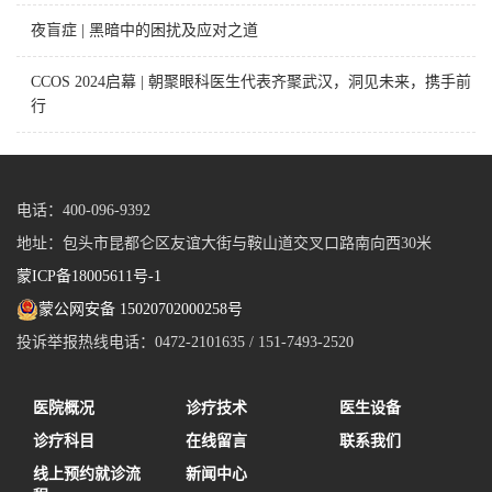
夜盲症 | 黑暗中的困扰及应对之道
CCOS 2024启幕 | 朝聚眼科医生代表齐聚武汉，洞见未来，携手前
行
电话：400-096-9392
地址：包头市昆都仑区友谊大街与鞍山道交叉口路南向西30米
蒙ICP备18005611号-1
蒙公网安备 15020702000258号
投诉举报热线电话：0472-2101635 / 151-7493-2520
医院概况
诊疗技术
医生设备
诊疗科目
在线留言
联系我们
线上预约就诊流
新闻中心