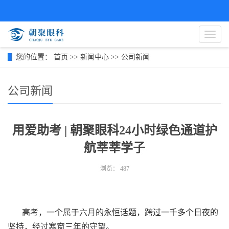
导
航
菜
您的位置：
首页
>>
新闻中心
>>
公司新闻
单
公司新闻
用爱助考 | 朝聚眼科24小时绿色通道护
航莘莘学子
浏览：
487
高考，一个属于六月的永恒话题，
跨过一千多个日夜的
坚持，
经过寒窗三年的守望。