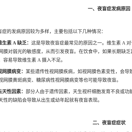
一、夜盲症发病原因
盲症的发病原因较为多样，主要包括以下几种情况：
 维生素 A 缺乏：
这是导致夜盲症最常见的原因之一。维生素 A 
网膜对弱光的敏感度，从而引发夜盲。在饮食中，如果长期缺乏富
，容易导致维生素 A 摄入不足。
 视网膜病变：
某些遗传性视网膜疾病，如视网膜色素变性，会导
视网膜黄斑病变、糖尿病性视网膜病变等也可能导致夜盲。
 先天性因素：
部分人由于遗传因素，天生视杆细胞发育不良或功
天性的缺陷会导致从出生或幼年起就有夜盲表现。
二、夜盲症症状