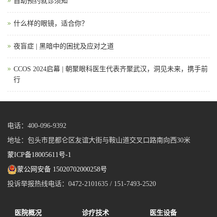
自助预约就诊须知
什么样的眼镜，适合你？
夜盲症 | 黑暗中的困扰及应对之道
CCOS 2024启幕 | 朝聚眼科医生代表齐聚武汉，洞见未来，携手前
行
电话：400-096-9392
地址：包头市昆都仑区友谊大街与鞍山道交叉口路南向西30米
蒙ICP备18005611号-1
蒙公网安备 15020702000258号
投诉举报热线电话：0472-2101635 / 151-7493-2520
医院概况
诊疗技术
医生设备