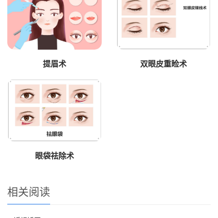
提眉术
双眼皮重睑术
眼袋祛除术
相关阅读