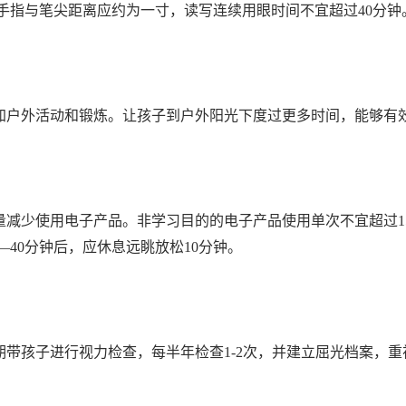
手指与笔尖距离应约为一寸，读写连续用眼时间不宜超过40分钟
加户外活动和锻炼。让孩子到户外阳光下度过更多时间，能够有
量减少使用电子产品。非学习目的的电子产品使用单次不宜超过1
0―40分钟后，应休息远眺放松10分钟。
期带孩子进行视力检查，每半年检查1-2次，并建立屈光档案，