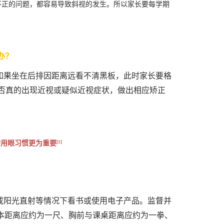
不正的问题，都容易导致斜视的发生。所以家长要每学期
办？
如果坐在后排因距离远看不清黑板，此时家长要格
否真的出现近视或疑似近视症状，做出相应矫正
[1]
的用眼习惯更为重要
或阳光直射等情况下看书或使用电子产品。监督并
本距离应约为一尺、胸前与课桌距离应约为一拳、