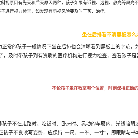
致斜视原因有先天和后天原因两种，孩子如果有近视、远视、散光等屈光
孩子进行视力检查，如发现有斜视风险要及时干预、治疗。
坐在后排看不清黑板怎么
力正常的孩子一般情况下坐在后排也会清晰看到黑板上的字迹，
了，及时带孩子到有资质的医疗机构进行视力检查，查看孩子是
。
不论孩子坐在教室哪个位置，时刻保持正确
导孩子不在走路时、吃饭时、卧床时、晃动的车厢内、光线暗弱
正孩子不良读写姿势，应保持“一尺、一拳、一寸”，即眼睛与书