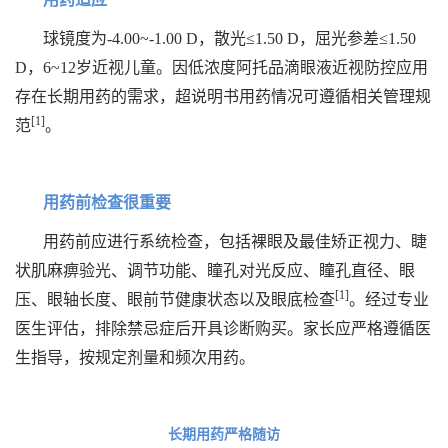
球镜度为-4.00~-1.00 D，散光≤1.50 D，屈光参差≤1.50
D，6~12岁近视儿童。因低浓度阿托品滴眼液近视防控应用
存在长期用药的需求，超说明书用药情况可遵循相关管理规
[1]
范
。
用药前检查很重要
用药前应进行系统检查，包括裸眼及最佳矫正视力、睫
状肌麻痹验光、调节功能、瞳孔对光反应、瞳孔直径、眼
[1]
压、眼轴长度、眼前节健康状态以及眼底检查
。经过专业
医生评估，排除禁忌症后开具诊断购买。家长应严格遵循医
生指导，按规定剂量和频次用药。
长期用药严格随访