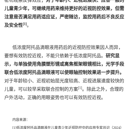
密切观察反弹效应；
对于年龄小、近视进展快、应答一般的
儿童青少年，可继续用药来维持更好的近视防控效果，但需
注意是否满足用药适应证，严密随访，监控用药后不良反应
[1]
及安全性
。
低浓度阿托品滴眼液用药后的近视防控效果因人而异，
要想有效防控近视，不能只依赖于低浓度阿托品。
研究显
示，与单独使用角膜塑形镜或离焦框架眼镜相比，光学手段
联合低浓度阿托品滴眼液可以使眼轴控制效果进一步提升。
对于年龄较小、近视初始屈光度较高、近视进展速度较快的
[1]
儿童，可以较早采取联合控制的方案
。除此之外，合理的
户外活动，正确的用眼姿势也可以有效防控近视。
内容来源：
[1]低浓度阿托品滴眼液在儿童青少年近视防控中的应用专家共识（2024）