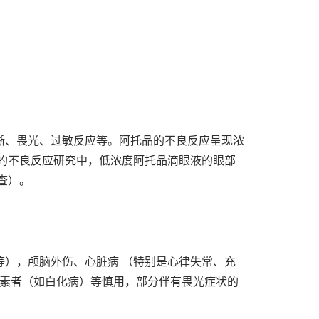
晰、畏光、过敏反应等。阿托品的不良反应呈现浓
的不良反应研究中，低浓度阿托品滴眼液的眼部
查）。
），颅脑外伤、心脏病 （特别是心律失常、充
 素者（如白化病）等慎用，部分伴有畏光症状的