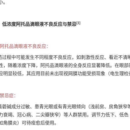
小。
[1]
、低浓度阿托品滴眼液不良反应与禁忌
、阿托品滴眼液不良反应：
药过程中可能发生不同程度不良反应，如刺激性反应、看近不清
性，随着浓度下降，阿托品滴眼液的全身反应显著降低。在眼部
应明显较低，其应用目前未出现视网膜功能受损现象（电生理检
、禁忌症：
莨菪碱成分过敏、患青光眼或有青光眼倾向（浅前房、房角狭窄等
力衰竭、冠心病、二尖瓣狭窄）等人群禁用。调节力低下、低色
如角膜炎）可待痊愈后使用。