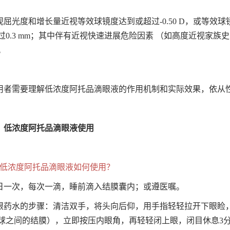
视屈光度和增长量近视等效球镜度达到或超过-0.50 D，或等效球
过0.3 mm；其中伴有近视快速进展危险因素 （如高度近视家
。
用者需要理解低浓度阿托品滴眼液的作用机制和实际效果，依从
、低浓度阿托品滴眼液使用
、低浓度阿托品滴眼液如何使用？
日一次，每次一滴，睡前滴入结膜囊内；或遵医嘱。
眼药水的步骤：清洁双手，将头向后仰，用手指轻轻拉开下眼睑
球之间的结膜），立即按压内眼角，再轻轻闭上眼，闭目休息3