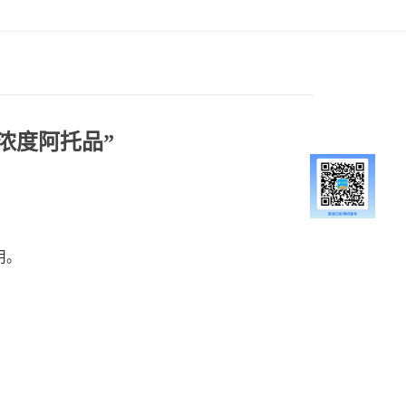
浓度阿托品”
用。