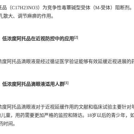
托品（C17H23NO3）为竞争性毒蕈碱型受体（M-受体）阻断
孔散大、调节麻痹的作用。
[2]
、低浓度阿托品在近视防控中的应用
浓度阿托品滴眼液是经过循证医学验证能够有效延缓近视进展的
[1]
、低浓度阿托品滴眼液适用人群
浓度阿托品滴眼液对于近视延缓作用的文献和临床试验主要针对
的儿童，用药需要更加严格的监控和随访。18岁以后的青少年，
药时间。