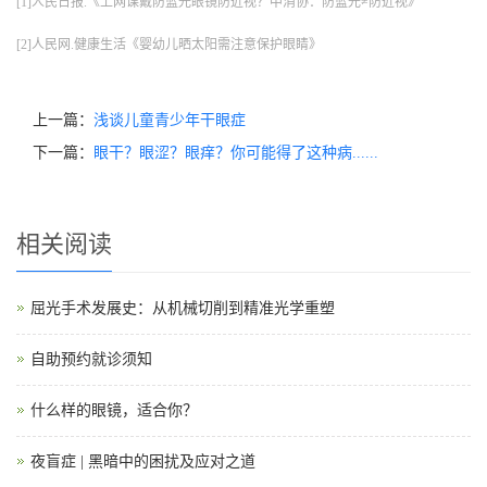
[1]人民日报.《上网课戴防蓝光眼镜防近视？中消协：防蓝光≠防近视》
[2]人民网.健康生活《婴幼儿晒太阳需注意保护眼睛》
上一篇：
浅谈儿童青少年干眼症
下一篇：
眼干？眼涩？眼痒？你可能得了这种病......
相关阅读
屈光手术发展史：从机械切削到精准光学重塑
自助预约就诊须知
什么样的眼镜，适合你？
夜盲症 | 黑暗中的困扰及应对之道