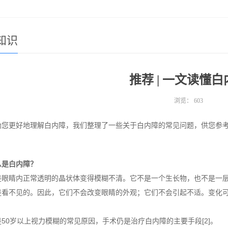
知识
推荐 | 一文读懂白
浏览：
603
助您更好地理解白内障，我们整理了一些关于白内障的常见问题，供您参
么是白内障？
是眼睛内正常透明的晶状体变得模糊不清。它不是一个生长物，也不是一
是看不见的。因此，它们不会改变眼睛的外观；它们不会引起不适。变化
50岁以上视力模糊的常见原因，手术仍是治疗白内障的主要手段[2]。