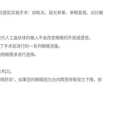
况应提前实施手术：如眩光、屈光参差、单眼复视、对比敏
现代人工晶状体的植入不会改变眼睛的外观或感觉。
用了手术前进行的一系列眼睛测量。
的用眼需求进行选择。
[2]。
看得舒适”，如果您的眼睛因为白内障而导致视力下降，影