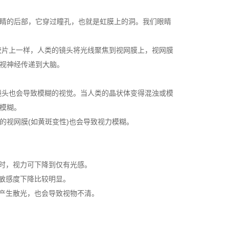
眼睛的后部，它穿过瞳孔，也就是虹膜上的洞。我们眼睛
胶片上一样，人类的镜头将光线聚焦到视网膜上，视网膜
着视神经传递到大脑。
镜头也会导致模糊的视觉。当人类的晶状体变得混浊或模
模糊。
的视网膜(如黄斑变性)也会导致视力模糊。
时，视力可下降到仅有光感。
敏感度下降比较明显。
产生散光，也会导致视物不清。