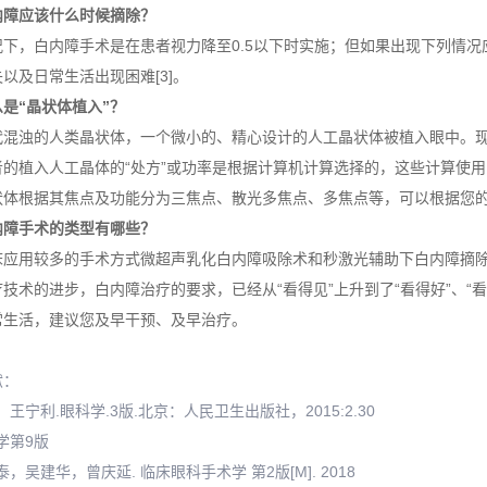
内障应该什么时候摘除？
况下，白内障手术是在患者视力降至0.5以下时实施；但如果出现下列情
以及日常生活出现困难[3]。
是“晶状体植入”？
代混浊的人类晶状体，一个微小的、精心设计的人工晶状体被植入眼中。
者的植入人工晶体的“处方”或功率是根据计算机计算选择的，这些计算使
状体根据其焦点及功能分为三焦点、散光多焦点、多焦点等，可以根据您
内障手术的类型有哪些？
应用较多的手术方式微超声乳化白内障吸除术和秒激光辅助下白内障摘除术
技术的进步，白内障治疗的要求，已经从“看得见”上升到了“看得好”、“
常生活，建议您及早干预、及早治疗。
献：
坚，王宁利.眼科学.3版.北京：人民卫生出版社，2015:2.30
科学第9版
长泰，吴建华，曾庆延. 临床眼科手术学 第2版[M]. 2018