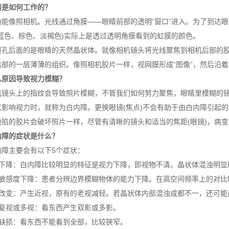
睛是如何工作的？
功能像照相机。光线通过角膜——眼睛前部的透明“窗口”进入。为了到达
(蓝色、棕色、淡褐色)实际上是透过透明角膜看到的虹膜的颜色。
瞳孔后面的是眼睛的天然晶状体。就像相机镜头将光线聚焦到相机后部的
后部的一层薄薄的组织。像照相机胶片一样，视网膜形成“图像”，然后沿
么原因导致视力模糊？
机镜头上的指纹会导致照片模糊，不管我们如何努力聚焦，眼睛里模糊的
以影响视力时，就称为白内障。更换眼镜(焦点)不会有助于由白内障引起的
陷的胶片会破坏照片一样，尽管有清晰的镜头和适当的焦距(眼镜)，病变
内障的症状是什么？
内障主要会有以下5个症状：
力下降：白内障比较明显的特征是视力下降，即视物不清。晶状体混浊明显
比敏感度下降：患者分辨边界模糊物体的能力下降。在高空间频率上的对比
光改变：产生近视，原有的老视减轻。若晶状体内部混浊成都不一，还可能
眼复视或多视：看东西产生双影或多影。
野缺损：看东西不能看到全部，比较狭窄。