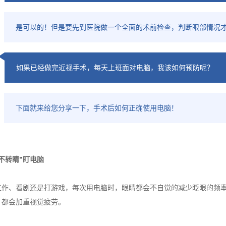
是可以的！但是要先到医院做一个全面的术前检查，判断眼部情况
如果已经做完近视手术，每天上班面对电脑，我该如何预防呢？
下面就来给您分享一下，手术后如何正确使用电脑！
不转睛”盯电脑
工作、看剧还是打游戏，每次用电脑时，眼睛都会不自觉的减少眨眼的频率
，都会加重视觉疲劳。