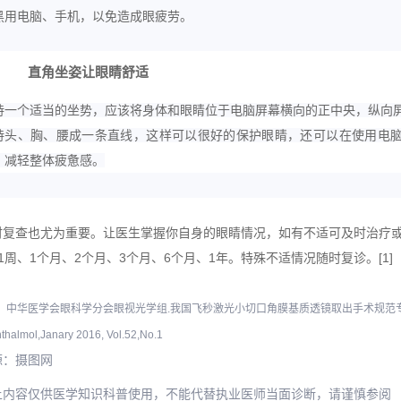
黑用电脑、手机，以免造成眼疲劳。
直角坐姿让眼睛舒适
持一个适当的坐势，应该将身体和眼睛位于电脑屏幕横向的正中央，纵向
持头、胸、腰成一条直线，这样可以很好的
保护眼睛，还可以在使用电
，减轻整体疲惫感。
时复查也尤为重要。让医生掌握你自身的眼睛情况，如有不适可及时治疗或
1周、1个月、2个月、3个月、6个月、1年。特殊不适情况随时复诊。[1]
：中华医学会眼科学分会眼视光学组.我国飞秒激光小切口角膜基质透镜取出手术规范专家共识
halmol,Janary 2016, Vol.52,No.1
源：摄图网
上内容仅供医学知识科普使用，不能代替执业医师当面诊断，请谨慎参阅