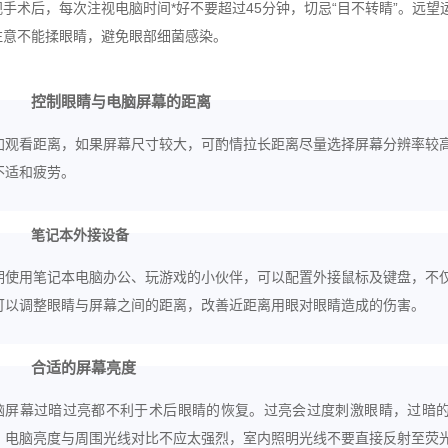
手术后，每次注视电脑时间*好不要超过45分钟，切忌“目不转睛”。
远望
注意不能揉眼睛，避免眼部细菌感染。
控制眼睛与电脑屏幕的距离
加观看距离，如果屏幕尺寸较大，可酌情拉长距离尽量选择屏幕分辨率较
不适和疲劳。
笔记本外接设备
期使用笔记本电脑办公、玩游戏的小伙伴，可以配置外接鼠标及键盘，不
可以调整眼睛与屏幕之间的距离，改善近距离用眼对眼睛造成的伤害。
合适的屏幕亮度
脑屏幕过暗过亮都不利于术后眼睛的恢复。过亮会过度刺激眼睛，过暗
。电脑亮度与周围光线对比不应太强烈，室内照明光线不要直接反射至荧