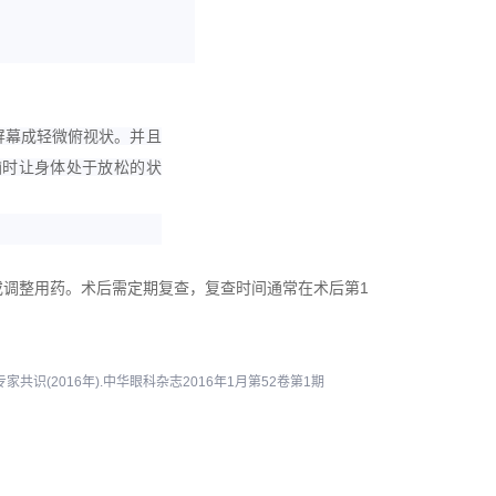
屏幕成轻微俯视状。
并且
脑时让身体处于放松的状
调整用药。术后需定期复查，复查时间通常在术后第1
(2016年).中华眼科杂志2016年1月第52卷第1期