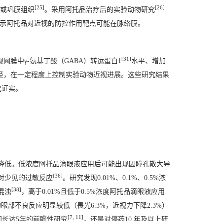
[25]
[26]
或巩膜组织
。采用阿托品治疗后的实验动物研究
示阿托品对近视的防控作用靶点可能在脉络膜。
[31]
网膜中γ-氨基丁酸（GABA）转运蛋白1
水平、增加
径，在一定程度上控制实验动物近视进展。这些研究结果
究证实。
降低。低浓度阿托品滴眼液应用后可能出现因瞳孔散大导
[36]
对少见的过敏反应
。研究发现0.01%、0.1%、0.5%浓
[38]
混浊
，高于0.01%且低于0.5%浓度阿托品滴眼液应用
的眼部不良反应明显较低（畏光6.3%，近视力下降2.3%）
[7, 11]
间长达5年的前瞻性研究
，还是对停药10 年及以上研