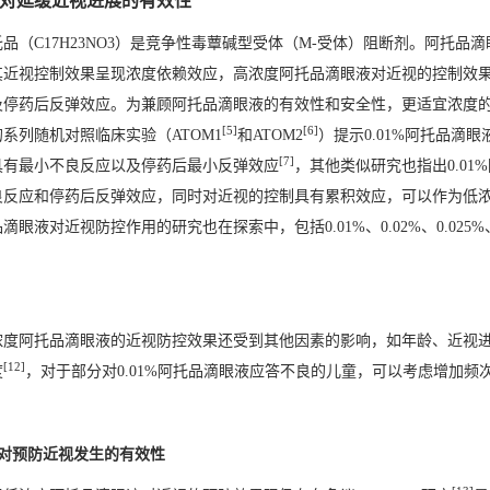
.1 对延缓近视进展的有效性
托品（C17H23NO3）是竞争性毒蕈碱型受体（M-受体）阻断剂。阿托
其近视控制效果呈现浓度依赖效应，高浓度阿托品滴眼液对近视的控制效果高达
及停药后反弹效应。为兼顾阿托品滴眼液的有效性和安全性，更适宜浓度
[5]
[6]
系列随机对照临床实验（ATOM1
和ATOM2
）提示0.01%阿托品
[7]
具有最小不良反应以及停药后最小反弹效应
，其他类似研究也指出0.01
良反应和停药后反弹效应，同时对近视的控制具有累积效应，可以作为低
滴眼液对近视防控作用的研究也在探索中，包括0.01%、0.02%、0.025
浓度阿托品滴眼液的近视防控效果还受到其他因素的影响，如年龄、近视
[12]
度
，对于部分对0.01%阿托品滴眼液应答不良的儿童，可以考虑增加
2 对预防近视发生的有效性