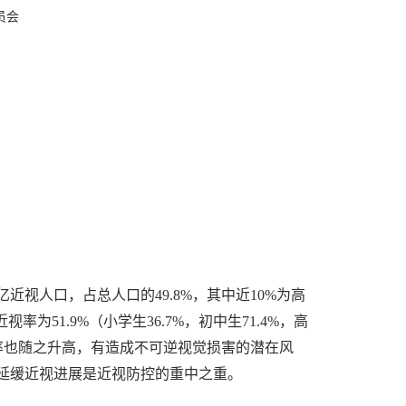
员会
亿近视人口，占总人口的49.8%，其中近10%为高
为51.9%（小学生36.7%，初中生71.4%，高
病率也随之升高，有造成不可逆视觉损害的潜在风
延缓近视进展是近视防控的重中之重。