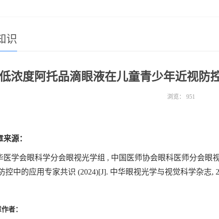
知识
低浓度阿托品滴眼液在儿童青少年近视防控
浏览：
951
章来源：
华医学会眼科学分会眼视光学组 , 中国医师协会眼科医师分会眼视
中的应用专家共识 (2024)[J]. 中华眼视光学与视觉科学杂志, 2024, 26
章作者：