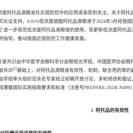
浓度阿托品滴眼液在近视防控中的应用逐渐受到关注，关于阿托
究论证支持，0.01%低浓度硫酸阿托品滴眼液于2024年3月经
了进一步规范低浓度阿托品滴眼液的使用，现更新低浓度阿托品
供指导，推动我国近视防控工作健康发展。
专家共识由中华医学会眼科学分会眼视光学组、中国医师协会眼
[2]
年版共识
基础上，对阿托品滴眼液有效性、机制、联合用药等的
由学组牵头组织百余名专家经过初稿开放讨论、多轮修改和循证
遵循国际实践指南要求和标准（注册号PREPARE-2024CN409
1 阿托品的有效性