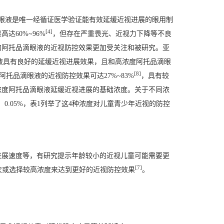
品滴眼液是唯一经循证医学验证能有效延缓近视进展的眼用制
[4]
60%~96%
，但存在严重畏光、近视力下降等不良
的阿托品滴眼液的近视防控效果更加受关注和被研究。亚
滴眼液具有良好的延缓近视进展效果，且和高浓度阿托品滴眼
[8]
%阿托品滴眼液的近视防控效果可达27%~83%
，具有较
浓度阿托品滴眼液延缓近视进展的基础浓度。关于不同浓
%、0.05%，表1列举了这4种浓度对儿童青少年近视的防控
进展速度等，有研究提示年龄较小的近视儿童可能需要更
[7]
频次或选择较高浓度来达到更好的近视防控效果
。