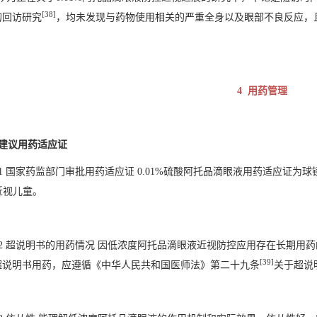
[38]
的回访研究
，均未发现与药物使用相关的严重全身以及眼部不良反应，
。
4 用药管理
1 建议用药适应证
1.1 国家药监部门审批用药适应证 0.01%硫酸阿托品滴眼液用药适应证为球镜度为-4.
岁近视儿童。
.1.2 超说明书的用药情况 因低浓度阿托品滴眼液近视防控应用存在长期
[39]
超说明书用药，应遵循《中华人民共和国医师法》第二十九条
关于超说