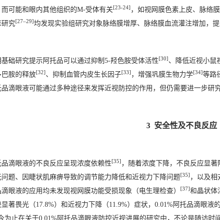
[23-24]
，而可能和眼内其他组织的M-受体有关
，如视网膜色素上皮、脉络膜
[27–29]
床研究
均发现实验组研究对象脉络膜增厚、脉络膜血流灌注增加，提
[30]
期基础研究提示阿托品可以通过抑制5-羟色胺受体活性
、降低近视小鼠视
[32]
[33]
[34]
多巴胺的释放
、抑制血管内皮生长因子
，增强巩膜生物力学
等路
托品滴眼液可能通过多种途径来发挥近视防控的作用，但仍需要进一步研
3 安全性及不良反应
[35]
托品滴眼液的不良反应呈现浓度依赖性
，随着浓度下降，不良反应显著
[35]
光问题、因睫状肌麻痹导致的调节能力降低和近视力下降问题
，以及相
[37]
品滴眼液的应用均未发现视网膜功能受损现象（电生理检查）
和晶状体
显著畏光（17.8%）和近视力下降（11.9%）症状，0.01%阿托品滴眼液
今为止在关于0.01%阿托品滴眼液防控近视进展的研究中，不论是随访时