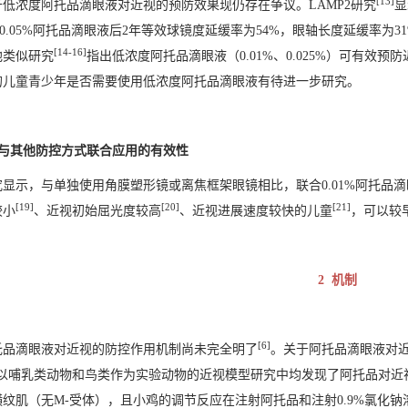
[13]
于低浓度阿托品滴眼液对近视的预防效果现仍存在争议。LAMP2研究
显
0.05%阿托品滴眼液后2年等效球镜度延缓率为54%，眼轴长度延缓率为3
[14-16]
他类似研究
指出低浓度阿托品滴眼液（0.01%、0.025%）可有
的儿童青少年是否需要使用低浓度阿托品滴眼液有待进一步研究。
3 与其他防控方式联合应用的有效性
究显示，与单独使用角膜塑形镜或离焦框架眼镜相比，联合0.01%阿托品滴眼
[19]
[20]
[21]
较小
、近视初始屈光度较高
、近视进展速度较快的儿童
，可以较
2 机制
[6]
托品滴眼液对近视的防控作用机制尚未完全明了
。关于阿托品滴眼液对
以哺乳类动物和鸟类作为实验动物的近视模型研究中均发现了阿托品对近
横纹肌（无M-受体），且小鸡的调节反应在注射阿托品和注射0.9%氯化