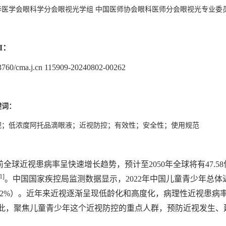
华医学会眼科学分会眼视光学组 中国医师协会眼科医师分会眼视光专业委
I：
3760/cma.j.cn 115909-20240802-00262
键词：
视；低浓度阿托品滴眼液；近视防控；有效性；安全性；使用规范
前全球近视患病率呈快速增长趋势，预计至2050年全球将有47.58
1]
。中国国家疾控局监测数据显示，2022年中国儿童青少年总体近视率
1.2%）。近年来近视逐渐呈现低龄化和高度化，病理性近视患
此，聚焦儿童青少年这个近视防控的重点人群，预防近视发生、