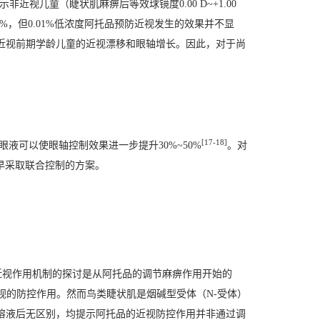
示非近视儿童（睫状肌麻痹后等效球镜度0.00 D~+1.00
1%，但0.01%低浓度阿托品预防近视发生的效果并不显
效预防近视前期学龄儿童的近视漂移和眼轴增长。因此，对于尚
[17-18]
液可以使眼轴控制效果进一步提升30%~50%
。对
早采取联合控制的方案。
近视作用机制的探讨是从阿托品的调节麻痹作用开始的
视的防控作用。然而鸟类睫状肌是烟碱型受体（N-受体）
钠溶液后无区别，均提示阿托品的近视防控作用并非通过调