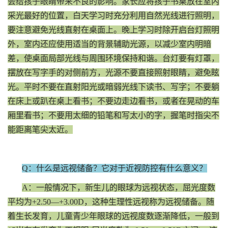
会给孩子眼睛带来不良的影响。家长应将孩子书桌放在室内
采光最好的位置，白天学习时充分利用自然光线进行照明，
要注意避免光线直射在桌面上。晚上学习时除开启台灯照明
外，室内还应使用适当的背景辅助光源，以减少室内明暗
差，使桌面局部光线与周围环境保持和谐。台灯要有灯罩，
摆放在写字手的对侧前方，光源不要直接照射眼睛，避免眩
光。平时不要在直射阳光或暗弱光线下读书、写字；不要躺
在床上或趴在桌上看书；不要边走边看书，或者在晃动的车
厢里看书；不要用太细的铅笔和写太小的字，握笔时指尖不
能距离笔尖太近。
Q：什么是远视储备？它对于近视防控有什么意义？
A：一般情况下，新生儿的眼球为远视状态，屈光度数
平均为+2.50—+3.00D，这种生理性远视称为远视储备。随
着生长发育，儿童青少年眼球的远视度数逐渐降低，一般到