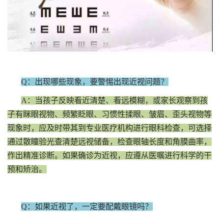
Q：出现哪些现象，要警惕出现近视问题？
A：当孩子反映看近清楚、看远模糊，或家长观察到孩
子有眯眼视物、频繁眨眼、习惯性揉眼、皱眉、歪头视物等
现象时，应及时带其到专业医疗机构进行眼科检查，可选择
通过散瞳验光查清楚远视储备，检查眼轴长度和角膜曲率，
作出精准诊断。如果确诊为近视，应遵从医嘱进行科学的干
预和矫治。
Q：如果近视了，一定要配戴眼镜吗？