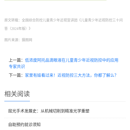
原文转载：全国综合防控儿童青少年近视宣讲团《儿童青少年近视防控三十问
答（2024年版）》
图片来源：摄图网
上一篇：
低浓度阿托品滴眼液在儿童青少年近视防控中的应用
专家共识
下一篇：
家里有娃看过来！近视防控三大方法，你都了解么？
相关阅读
屈光手术发展史：从机械切削到精准光学重塑
自助预约就诊须知