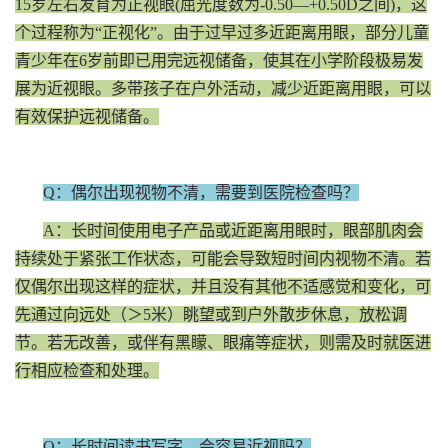
15岁左右发育为正视眼(屈光度数为-0.50—+0.50D之间)，这
个过程称为“正视化”。由于过早过多近距离用眼，部分儿童
青少年在6岁前即已用完远视储备，使其在小学阶段极易发
展为近视眼。多带孩子在户外活动，减少近距离用眼，可以
有效保护远视储备。
Q：偶尔出现视物不清，需要到医院检查吗？
A：长时间使用电子产品或近距离用眼时，眼部肌肉会
持续处于紧张工作状态，可能会导致短时间内视物不清。若
仅偶尔出现这样的症状，并且没有其他不适感觉和变化，可
先通过向远处（＞5米）眺望或到户外散步休息，放松调
节。若无改善，或伴有黑矇、眼痛等症状，则需及时就医进
行相应检查和处理。
Q：长时间读书写字，会容易近视吗？