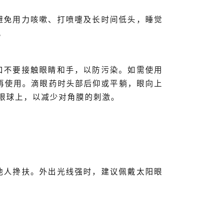
避免用力咳嗽、打喷嚏及长时间低头，睡觉
。
口不要接触眼睛和手，以防污染。如需使用
议再使用。滴眼药时头部后仰或平躺，眼向上
眼球上，以减少对角膜的刺激。
他人搀扶。外出光线强时，建议佩戴太阳眼