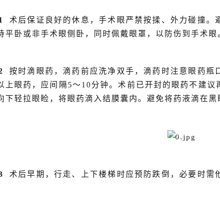
1
术后保证良好的休息，手术眼严禁按揉、外力碰撞。
持平卧或非手术眼侧卧，同时佩戴眼罩，以防伤到手术眼
2
按时滴眼药，滴药前应洗净双手，滴药时注意眼药瓶
以上眼药，应间隔5～10分钟。术前已开封的眼药不建
向下轻拉眼睑，将眼药滴入结膜囊内。避免将药液滴在黑
3
术后早期，行走、上下楼梯时应预防跌倒，必要时需